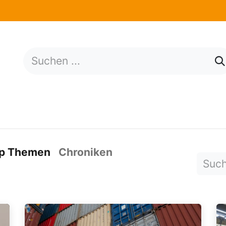
tungen​
Wirtschaftslage
News
Über uns
p Themen
Chroniken