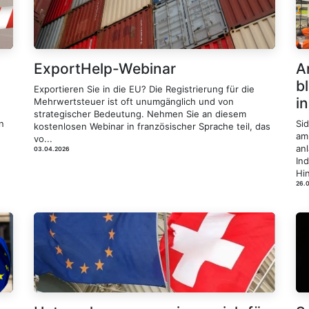
ExportHelp-Webinar
A
b
Exportieren Sie in die EU? Die Registrierung für die
i
Mehrwertsteuer ist oft unumgänglich und von
strategischer Bedeutung. Nehmen Sie an diesem
n
Si
kostenlosen Webinar in französischer Sprache teil, das
am
vo...
an
03.04.2026
In
Hin
26.