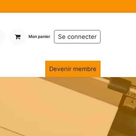
Se connecter
Mon panier
ews
À propos
Devenir membre
Accès Membres