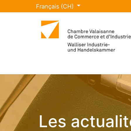
Français (CH)
La CCI Valais
Événements et for
Les actualit