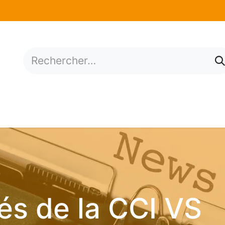
mations
Services
Situation économique
N
és de la CCI VS