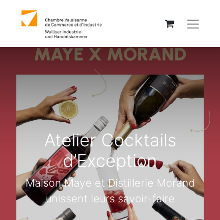
Atelier Cocktails
d’Exception
Maison Maye et Distillerie Morand
unissent leurs savoir-faire