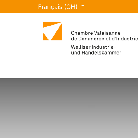
Français (CH)
La CCI Valais
Événements et for