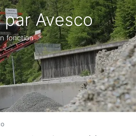
 par Avesco
en fonction
co