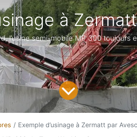
usinage à Zermatt
rd, l’usine semi-mobile MP 300 toujours 
bres
Exemple d’usinage à Zermatt par Aves