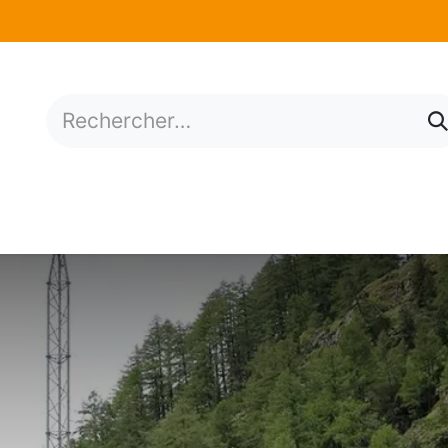
mations
Services
Situation économique
N