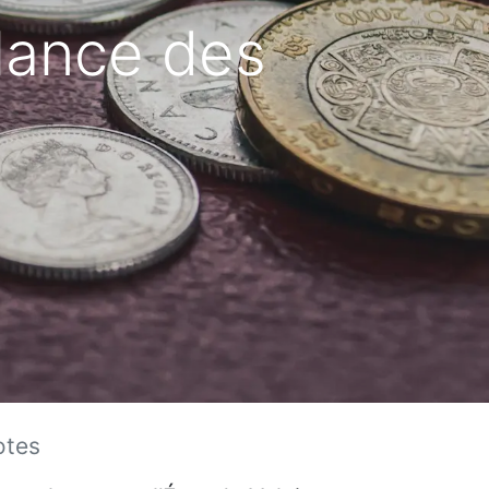
s lance des
otes