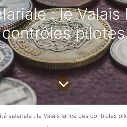
lariale : le Valai
contrôles pilotes
ité salariale : le Valais lance des contrôles pil