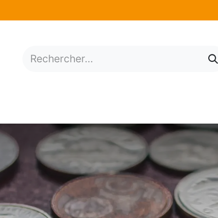
mations
Services
Situation économique
N