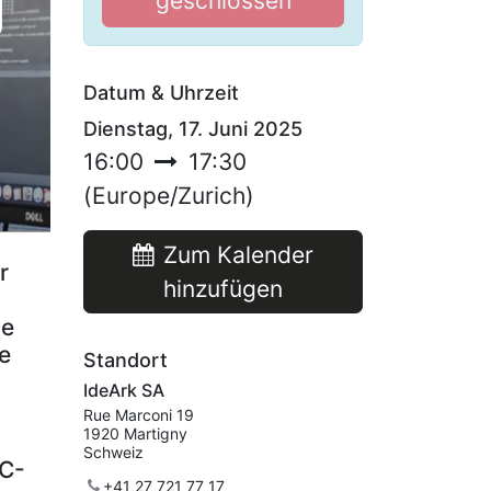
g
geschlossen
Datum & Uhrzeit
Dienstag, 17. Juni 2025
16:00
17:30
(
Europe/Zurich
)
Zum Kalender
r
hinzufügen
le
e
Standort
IdeArk SA
Rue Marconi 19
1920 Martigny
Schweiz
2C-
+41 27 721 77 17