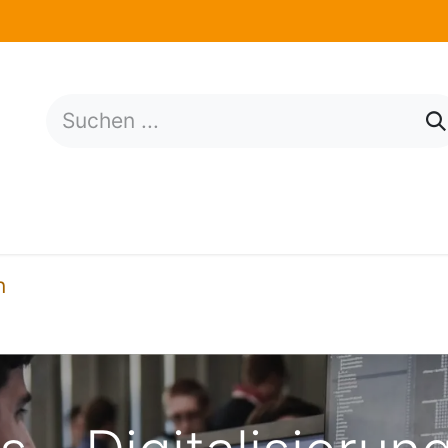
tungen​
Wirtschaftslage
News
Über uns
n