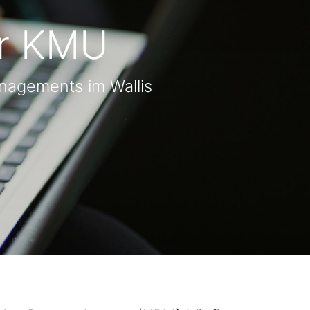
ür KMU
anagements im Wallis