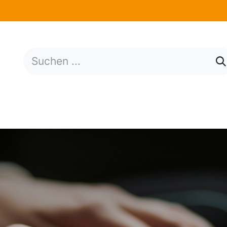
tungen​
Wirtschaftslage
News
Über uns